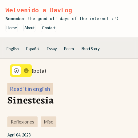
Welvenido a DavLog
Remember the good ol' days of the internet :')
Home
About
Contact
English
Español
Essay
Poem
Short Story
🌝
🌚
(beta)
Read it in english
Sinestesia
Reflexiones
Misc
April 04, 2023