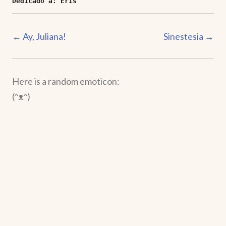
Dedicado a
:
Eris
←
Ay, Juliana!
Sinestesia
→
Here is a random emoticon:
(ᵔᴥᵔ)