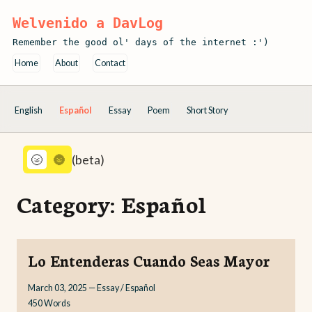
Welvenido a DavLog
Remember the good ol' days of the internet :')
Home
About
Contact
English
Español
Essay
Poem
Short Story
🌝
🌚
(beta)
Category:
Español
Lo Entenderas Cuando Seas Mayor
March 03, 2025
—
Essay / Español
450
Words